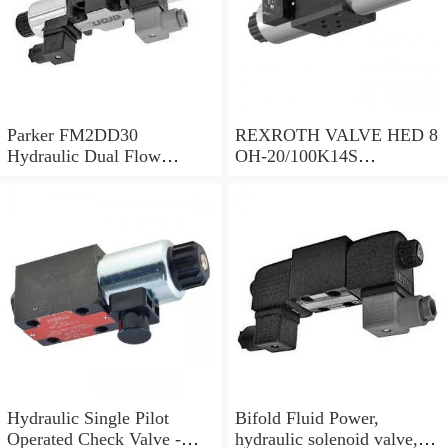
Parker FM2DD30
REXROTH VALVE HED 8
Hydraulic Dual Flow
OH-20/100K14S
Control Valve Cetop
(R901095375)
Solenoid 5000PSI 345 Bar
Hydraulic Single Pilot
Bifold Fluid Power,
Operated Check Valve -
hydraulic solenoid valve,