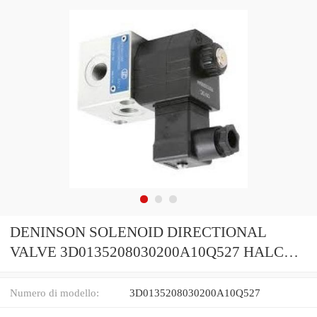
DENINSON SOLENOID DIRECTIONAL
VALVE 3D0135208030200A10Q527 HALCO
DRILLING RIG
Numero di modello:
3D0135208030200A10Q527