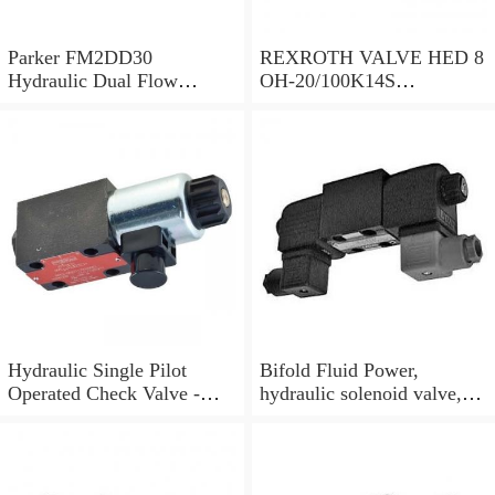
Parker FM2DD30
REXROTH VALVE HED 8
Hydraulic Dual Flow
OH-20/100K14S
Control Valve Cetop
(R901095375)
Solenoid 5000PSI 345 Bar
Hydraulic Single Pilot
Bifold Fluid Power,
Operated Check Valve -
hydraulic solenoid valve,
3/8" BSP
SVP8003/NC/05/S-
24VDC/90F, NEW