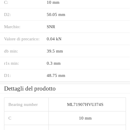
C:
10 mm
D2:
50.05 mm
Marchio:
SNR
Valore di precarico:
0.04 kN
db min:
39.5 mm
r1s min:
0.3 mm
D1:
48.75 mm
Dettagli del prodotto
Bearing number
ML71907HVUJ74S
C
10 mm