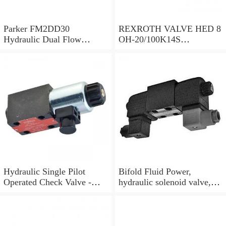
Parker FM2DD30
REXROTH VALVE HED 8
Hydraulic Dual Flow
OH-20/100K14S
Control Valve Cetop
(R901095375)
Solenoid 5000PSI 345 Bar
Hydraulic Single Pilot
Bifold Fluid Power,
Operated Check Valve -
hydraulic solenoid valve,
3/8" BSP
SVP8003/NC/05/S-
24VDC/90F, NEW