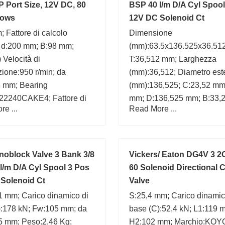
P Port Size, 12V DC, 80
BSP 40 l/m D/A Cyl Spool
lows
12V DC Solenoid Ct
 Fattore di calcolo
Dimensione
; d:200 mm; B:98 mm;
(mm):63.5x136.525x36.512
 Velocità di
T:36,512 mm; Larghezza
azione:950 r/min; da
(mm):36,512; Diametro est
8 mm; Bearing
(mm):136,525; C:23,52 mm;
22240CAKE4; Fattore di
mm; D:136,525 mm; B:33,
e ...
Read More ...
(Y0):2,5; r min.:4 mm; (Olio)
Bearing number:78250/78
 di lubrificazione:1200
a:7,9 mm;
oblock Valve 3 Bank 3/8
Vickers/ Eaton DG4V 3 2
l/m D/A Cyl Spool 3 Pos
60 Solenoid Directional 
Solenoid Ct
Valve
,1 mm; Carico dinamico di
S:25,4 mm; Carico dinamic
):178 kN; Fw:105 mm; da
base (C):52,4 kN; L1:119 
,5 mm; Peso:2,46 Kg;
H2:102 mm; Marchio:KOY