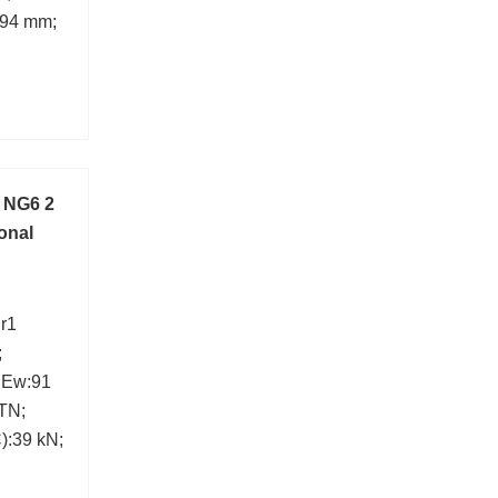
194 mm;
3 NG6 2
onal
 r1
;
; Ew:91
TN;
):39 kN;