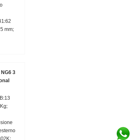
ro
B1:62
25 mm;
3 NG6 3
onal
 B:13
 Kg;
nsione
esterno
302K;