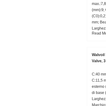
max.:7,
(mm):9; 
(C0):0,
mm; Bea
Larghezz
Read Mor
mm;
Walvoil
Valve, 
C:40 mm
C:11,5 
esterno
di base 
Larghez
Marchio