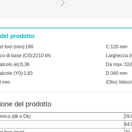
 del prodotto
el foro (mm):190
C:120 mm
ico di base (C0):2210 kN
Larghezza 
alcolo (e):0,36
Da max.:32
calcolo (Y0):1,83
D:340 mm
08 mm
(Olio) Veloci
ione del prodotto
erico (dk o Dk)
29.
64.