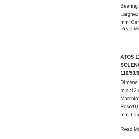
Bearing
Larghez
mm; Cari
Read Mor
(C0):490
ATOS 1
SOLENO
110/50/
Dimensi
min.:12
Marchio
Peso:0,
mm; Lar
Read Mor