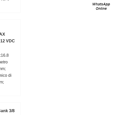
AX
 12 VDC
:16.8
etro
mm;
ico di
m;
ank 3/8