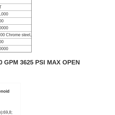
T
,000
00
0000
00 Chrome steel,
00
0000
 GPM 3625 PSI MAX OPEN
enoid
):69,8;