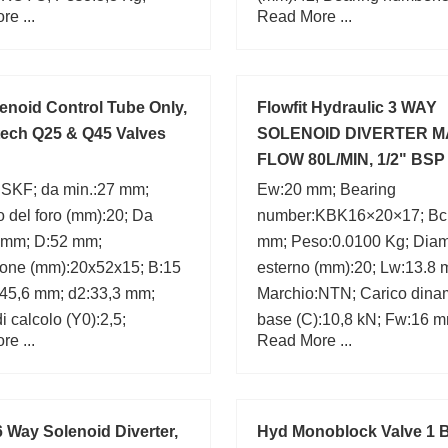
e ...
Read More ...
enoid Control Tube Only,
Flowfit Hydraulic 3 WAY
tech Q25 & Q45 Valves
SOLENOID DIVERTER M
FLOW 80L/MIN, 1/2" BSP
:SKF; da min.:27 mm;
Ew:20 mm; Bearing
 del foro (mm):20; Da
number:KBK16×20×17; Bc
 mm; D:52 mm;
mm; Peso:0.0100 Kg; Diam
one (mm):20x52x15; B:15
esterno (mm):20; Lw:13.8 
45,6 mm; d2:33,3 mm;
Marchio:NTN; Carico dinam
i calcolo (Y0):2,5;
base (C):10,8 kN; Fw:16 m
e ...
Read More ...
Diametro del foro (mm):16;
6 Way Solenoid Diverter,
Hyd Monoblock Valve 1 B