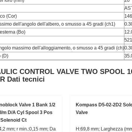
el foro (mm)
20
AS
ico (Cor)
146
imo dell'angolo dell'albero, o smusso a 45 gradi (ch1)
0.3
esterna (Bo)
12.
521
ngolo massimo dell'alloggiamento, o smusso a 45 gradi (ch)
0.3
 (D)
35.
ULIC CONTROL VALVE TWO SPOOL 10
 Dati tecnici
oblock Valve 1 Bank 1/2
Kompass D5-02-2D2 Sol
l/m D/A Cyl Spool 3 Pos
Valve
Solenoid Ct
4,2 mm; r min.:0,15 mm; Da
H:69,8 mm; Larghezza (mm