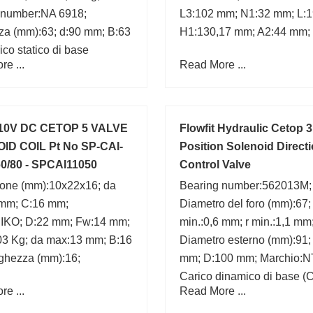
 number:NA 6918;
L3:102 mm; N1:32 mm; L:
za (mm):63; d:90 mm; B:63
H1:130,17 mm; A2:44 mm;
co statico di base
e ...
Read More ...
 kN;
10V DC CETOP 5 VALVE
Flowfit Hydraulic Cetop 
ID COIL Pt No SP-CAI-
Position Solenoid Directi
60/80 - SPCAI11050
Control Valve
one (mm):10x22x16; da
Bearing number:562013M;
 mm; C:16 mm;
Diametro del foro (mm):67;
:IKO; D:22 mm; Fw:14 mm;
min.:0,6 mm; r min.:1,1 mm
03 Kg; da max:13 mm; B:16
Diametro esterno (mm):91
ghezza (mm):16;
mm; D:100 mm; Marchio:N
Carico dinamico di base (C
e ...
Read More ...
ra max.:1 mm;