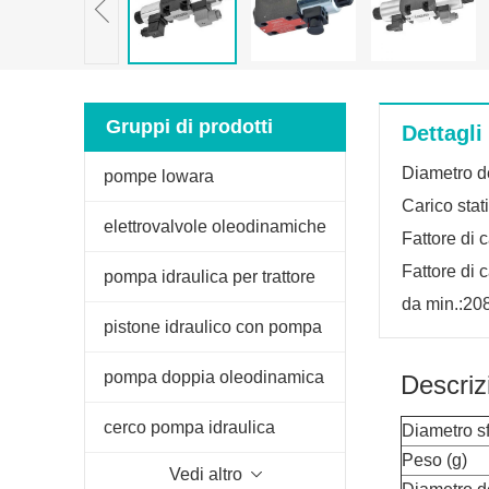
Gruppi di prodotti
Dettagli
Diametro d
pompe lowara
Carico stat
elettrovalvole oleodinamiche
Fattore di c
Fattore di 
pompa idraulica per trattore
da min.:2
fiat
pistone idraulico con pompa
manuale
pompa doppia oleodinamica
Descriz
per spaccalegna
cerco pompa idraulica
Diametro sf
Peso (g)
Vedi altro