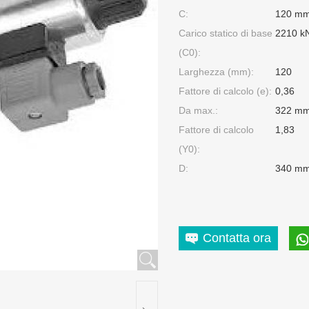
C:
120 m
Carico statico di base
2210 k
(C0):
Larghezza (mm):
120
Fattore di calcolo (e):
0,36
Da max.:
322 m
Fattore di calcolo
1,83
(Y0):
D:
340 m
Contatta ora