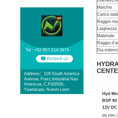
Diametro d
Marchio
Carico stat
Raggio mass
Larghezza 
Materiale
Raggio d'a
Tel : +52-957-214-3674
Dia esterno
Richiedi un
HYDRA
preventivo
CENTER
Address：109 South America
Avenue, Fracc.Industrial Nas
Americas, C.P.65500,
Yuadalupe, Nuevo Leon
Hyd Mon
BSP 90 
12V DC 
da min.: