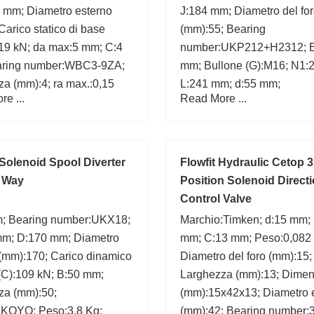
8 mm; Diametro esterno
J:184 mm; Diametro del fo
Carico statico di base
(mm):55; Bearing
219 kN; da max:5 mm; C:4
number:UKP212+H2312; 
ring number:WBC3-9ZA;
mm; Bullone (G):M16; N1:
a (mm):4; ra max.:0,15
L:241 mm; d:55 mm;
e ...
Read More ...
 Solenoid Spool Diverter
Flowfit Hydraulic Cetop 
3 Way
Position Solenoid Directi
Control Valve
; Bearing number:UKX18;
Marchio:Timken; d:15 mm;
mm; D:170 mm; Diametro
mm; C:13 mm; Peso:0,082
 (mm):170; Carico dinamico
Diametro del foro (mm):15;
(C):109 kN; B:50 mm;
Larghezza (mm):13; Dime
za (mm):50;
(mm):15x42x13; Diametro 
:KOYO; Peso:3,8 Kg;
(mm):42; Bearing number: