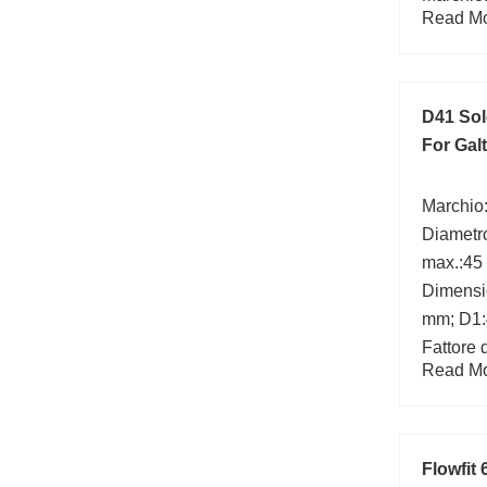
Read Mor
D41 Sol
For Gal
Marchio
Diametro
max.:45
Dimensi
mm; D1:
Fattore d
Read Mor
Flowfit 