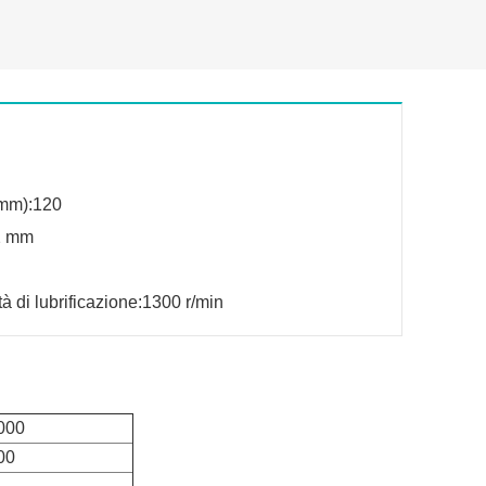
(mm):120
2 mm
tà di lubrificazione:1300 r/min
000
00