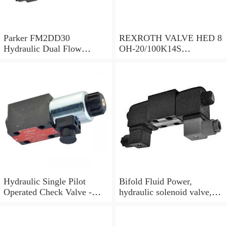
Parker FM2DD30
REXROTH VALVE HED 8
Hydraulic Dual Flow
OH-20/100K14S
Control Valve Cetop
(R901095375)
Solenoid 5000PSI 345 Bar
Hydraulic Single Pilot
Bifold Fluid Power,
Operated Check Valve -
hydraulic solenoid valve,
3/8" BSP
SVP8003/NC/05/S-
24VDC/90F, NEW