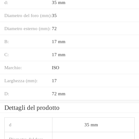
d:
35 mm
Diametro del foro (mm):
35
Diametro esterno (mm):
72
B:
17 mm
C:
17 mm
Marchio:
ISO
Larghezza (mm):
17
D:
72 mm
Dettagli del prodotto
d
35 mm