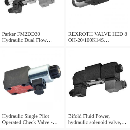
Parker FM2DD30
REXROTH VALVE HED 8
Hydraulic Dual Flow
OH-20/100K14S
Control Valve Cetop
(R901095375)
Solenoid 5000PSI 345 Bar
Hydraulic Single Pilot
Bifold Fluid Power,
Operated Check Valve -
hydraulic solenoid valve,
3/8" BSP
SVP8003/NC/05/S-