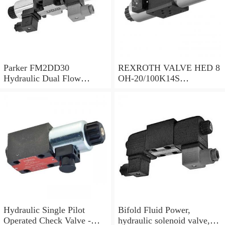
Parker FM2DD30
REXROTH VALVE HED 8
Hydraulic Dual Flow
OH-20/100K14S
Control Valve Cetop
(R901095375)
Solenoid 5000PSI 345 Bar
Hydraulic Single Pilot
Bifold Fluid Power,
Operated Check Valve -
hydraulic solenoid valve,