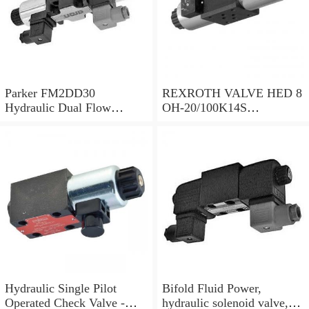
Parker FM2DD30
REXROTH VALVE HED 8
Hydraulic Dual Flow
OH-20/100K14S
Control Valve Cetop
(R901095375)
Solenoid 5000PSI 345 Bar
Hydraulic Single Pilot
Bifold Fluid Power,
Operated Check Valve -
hydraulic solenoid valve,