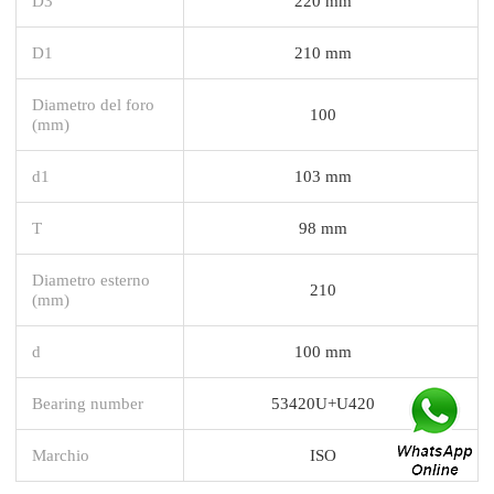
D3
220 mm
D1
210 mm
Diametro del foro
100
(mm)
d1
103 mm
T
98 mm
Diametro esterno
210
(mm)
d
100 mm
Bearing number
53420U+U420
Marchio
ISO