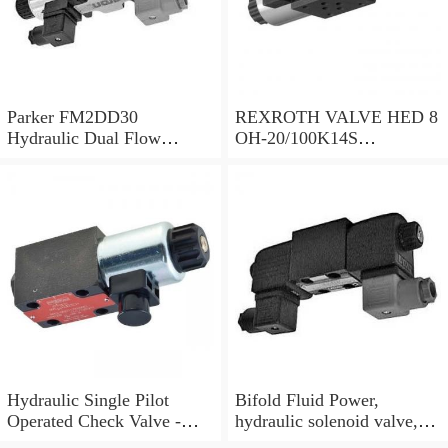
Parker FM2DD30
REXROTH VALVE HED 8
Hydraulic Dual Flow
OH-20/100K14S
Control Valve Cetop
(R901095375)
Solenoid 5000PSI 345 Bar
Hydraulic Single Pilot
Bifold Fluid Power,
Operated Check Valve -
hydraulic solenoid valve,
3/8" BSP
SVP8003/NC/05/S-