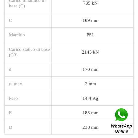
Carico dinamico di
735 kN
base (C)
C
109 mm
Marchio
PSL
Carico statico di base
2145 kN
(C0)
d
170 mm
ra max.
2 mm
Peso
14,4 Kg
E
188 mm
D
230 mm