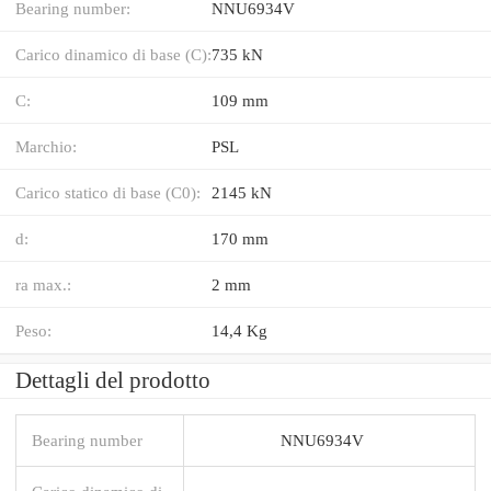
Bearing number:
NNU6934V
Carico dinamico di base (C):
735 kN
C:
109 mm
Marchio:
PSL
Carico statico di base (C0):
2145 kN
d:
170 mm
ra max.:
2 mm
Peso:
14,4 Kg
Dettagli del prodotto
Bearing number
NNU6934V