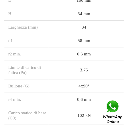
D
100 mm
H
34 mm
Larghezza (mm)
34
d1
58 mm
r2 min.
0,3 mm
Limite di carico di
3,75
fatica (Pu)
Bullone (G)
4x90°
r4 min.
0,6 mm
Carico statico di base
102 kN
(C0)