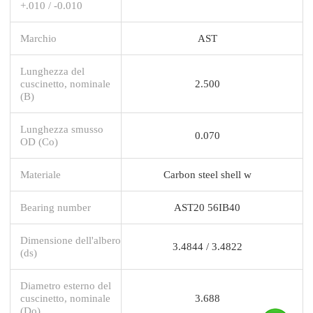
+.010 / -0.010
Marchio
AST
Lunghezza del
cuscinetto, nominale
2.500
(B)
Lunghezza smusso
0.070
OD (Co)
Materiale
Carbon steel shell w
Bearing number
AST20 56IB40
Dimensione dell'albero
3.4844 / 3.4822
(ds)
Diametro esterno del
cuscinetto, nominale
3.688
(Do)