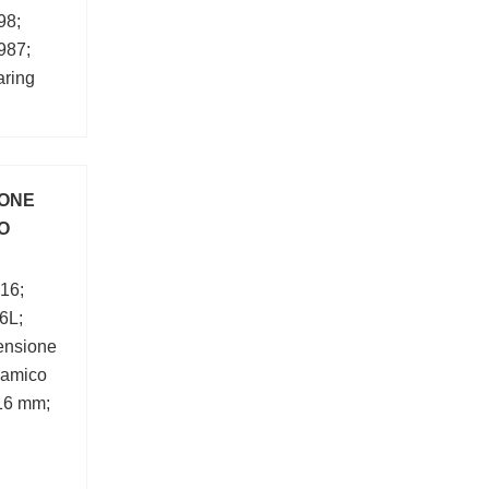
98;
987;
aring
TONE
CO
16;
6L;
ensione
namico
:16 mm;