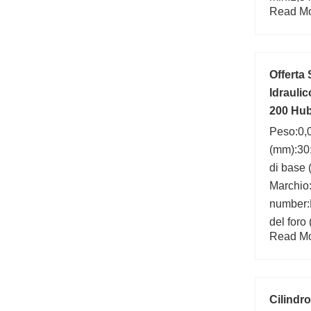
Read Mor
Offerta 
Idrauli
200 Hu
Peso:0,
(mm):30;
di base 
Marchio
number:
del foro
Read Mor
di base 
Cilindro