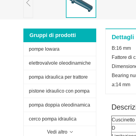
Gruppi di prodotti
Dettagli
B:16 mm
pompe lowara
Fattore di c
elettrovalvole oleodinamiche
Dimension
Bearing n
pompa idraulica per trattore
a:14 mm
fiat
pistone idraulico con pompa
manuale
pompa doppia oleodinamica
Descriz
per spaccalegna
cerco pompa idraulica
Cuscinetto
D
Vedi altro