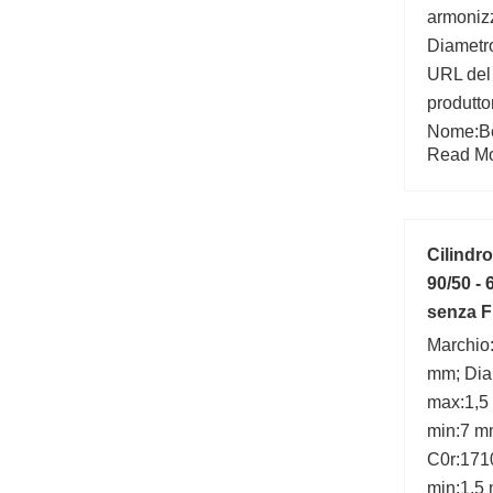
armoniz
Diametr
URL del
produtto
Nome:Be
Read Mor
C:77 kN
Ball Bea
interna
mm; Ales
Cilindr
Larghez
90/50 -
senza F
Marchio
mm; Diam
max:1,5
min:7 m
C0r:1710
min:1,5