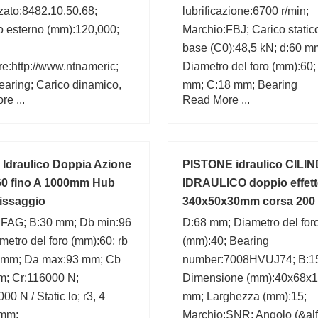
zato:8482.10.50.68;
lubrificazione:6700 r/min;
o esterno (mm):120,000;
Marchio:FBJ; Carico statico
base (C0):48,5 kN; d:60 m
re:http://www.ntnameric;
Diametro del foro (mm):60;
aring; Carico dinamico,
mm; C:18 mm; Bearing
e ...
Read More ...
; Categoria:Single Row
number:N1012; Larghezza
r; Autorizzazione
(mm):18; Diametro esterno
:C0-Medium; a min:3.86
(mm):95;
aggio:1.772 Inch | 45 Mill;
o Idraulico Doppia Azione
PISTONE idraulico CILI
za (mm):29,000;
 60 fino A 1000mm Hub
IDRAULICO doppio effet
issaggio
340x50x30mm corsa 200
:FAG; B:30 mm; Db min:96
D:68 mm; Diametro del for
etro del foro (mm):60; rb
(mm):40; Bearing
 mm; Da max:93 mm; Cb
number:7008HVUJ74; B:1
m; Cr:116000 N;
Dimensione (mm):40x68x1
00 N / Static lo; r3, 4
mm; Larghezza (mm):15;
 mm;
Marchio:SNR; Angolo (&alfa