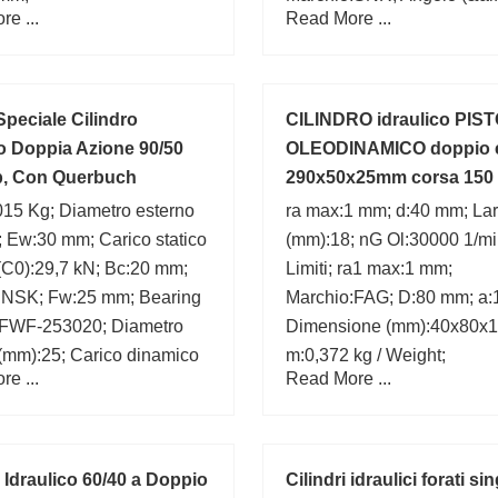
e ...
Read More ...
d:40 mm;
Speciale Cilindro
CILINDRO idraulico PIS
co Doppia Azione 90/50
OLEODINAMICO doppio e
b, Con Querbuch
290x50x25mm corsa 150
015 Kg; Diametro esterno
ra max:1 mm; d:40 mm; La
 Ew:30 mm; Carico statico
(mm):18; nG Ol:30000 1/mi
(C0):29,7 kN; Bc:20 mm;
Limiti; ra1 max:1 mm;
:NSK; Fw:25 mm; Bearing
Marchio:FAG; D:80 mm; a:
FWF-253020; Diametro
Dimensione (mm):40x80x1
 (mm):25; Carico dinamico
m:0,372 kg / Weight;
e ...
Read More ...
(C):18,8 kN;
 Idraulico 60/40 a Doppio
Cilindri idraulici forati si