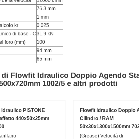
 della velocità
12000 r/min
76.3 mm
1 mm
alcolo kr
0.025
amico di base - C
31.9 kN
el foro (mm)
100
94 mm
65 mm
 di Flowfit Idraulico Doppio Agendo St
500x720mm 1002/5 e altri prodotti
o idraulico PISTONE
Flowfit Idraulico Doppio
effetto 440x50x25mm
Cilindro / RAM
00
50x30x1300x1500mm 702
riffario
(Grease) Velocità di