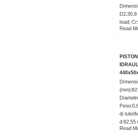
Dimensi
D2:30,9 
load; Cr
Read Mor
PISTON
IDRAULI
440x50
Dimens
(mm):82
Diametro
Peso:0,8
di lubri
d:82,55 
Read Mor
(C0):28,
mm; Car