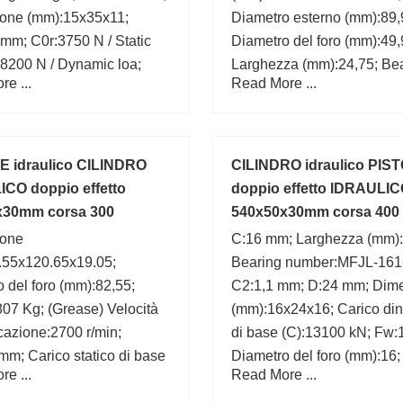
one (mm):15x35x11;
Diametro esterno (mm):89,
mm; C0r:3750 N / Static
Diametro del foro (mm):49,
:8200 N / Dynamic loa;
Larghezza (mm):24,75; Be
e ...
Read More ...
number:28579/28520;
Marchio:Fersa;
E idraulico CILINDRO
CILINDRO idraulico PIS
CO doppio effetto
doppio effetto IDRAULI
x30mm corsa 300
540x50x30mm corsa 400
ione
C:16 mm; Larghezza (mm):
.55x120.65x19.05;
Bearing number:MFJL-161
 del foro (mm):82,55;
C2:1,1 mm; D:24 mm; Dim
07 Kg; (Grease) Velocità
(mm):16x24x16; Carico di
ficazione:2700 r/min;
di base (C):13100 kN; Fw
mm; Carico statico di base
Diametro del foro (mm):16;
e ...
Read More ...
3 kN; B:19,05 mm; C:19,05
Diametro esterno (mm):24;
ico dinamico di base