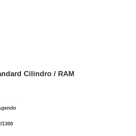
andard Cilindro / RAM
 Agendo
/1300