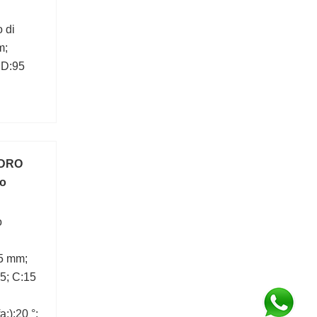
 di
m;
 D:95
NDRO
to
o
5 mm;
5; C:15
;):20 °;