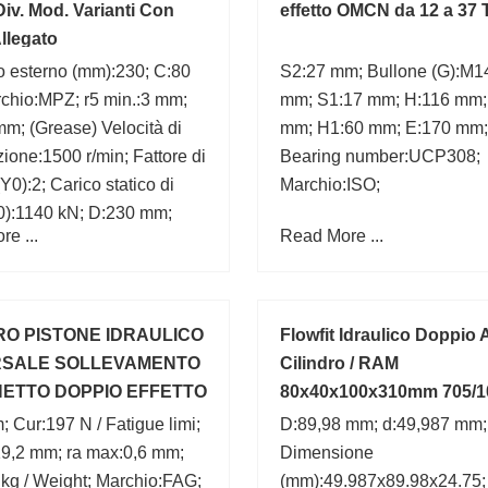
Div. Mod. Varianti Con
effetto OMCN da 12 a 37 
llegato
o esterno (mm):230; C:80
S2:27 mm; Bullone (G):M1
chio:MPZ; r5 min.:3 mm;
mm; S1:17 mm; H:116 mm;
m; (Grease) Velocità di
mm; H1:60 mm; E:170 mm;
azione:1500 r/min; Fattore di
Bearing number:UCP308;
Y0):2; Carico statico di
Marchio:ISO;
0):1140 kN; D:230 mm;
e ...
Read More ...
m;
RO PISTONE IDRAULICO
Flowfit Idraulico Doppio
RSALE SOLLEVAMENTO
Cilindro / RAM
ETTO DOPPIO EFFETTO
80x40x100x310mm 705/1
 Cur:197 N / Fatigue limi;
D:89,98 mm; d:49,987 mm;
19,2 mm; ra max:0,6 mm;
Dimensione
kg / Weight; Marchio:FAG;
(mm):49.987x89.98x24.75;