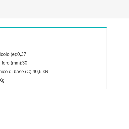
lcolo (e):0,37
 foro (mm):30
ico di base (C):40,6 kN
Kg