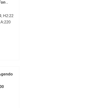
Ton .
4; H2:22
 A:220
 Agendo
00