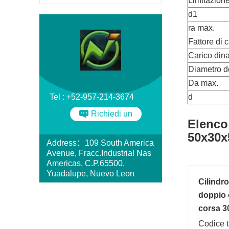
Limitazione
d1
ra max.
Fattore di c
Carico din
Diametro d
Da max.
Tel : +52-957-214-3674
d
Richiedi un
Elenco
preventivo
50x30x
Address：109 South America
Avenue, Fracc.Industrial Nas
Americas, C.P.65500,
Yuadalupe, Nuevo Leon
Cilindr
doppio 
corsa 3
Codice ta