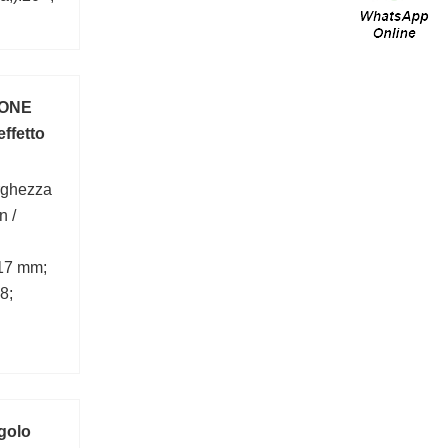
TONE
ffetto
rghezza
n /
17 mm;
8;
ngolo