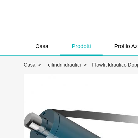
Casa
Prodotti
Profilo A
Casa
>
cilindri idraulici
>
Flowfit Idraulico D