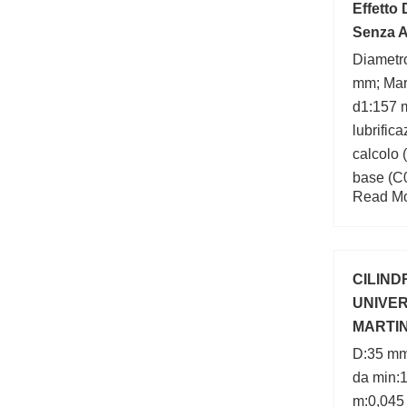
Effetto 
Senza A
Diametr
mm; Mar
d1:157 m
lubrific
calcolo (
base (C
Read Mor
b1:11 m
CILIND
UNIVE
MARTIN
D:35 mm;
da min:
m:0,045 