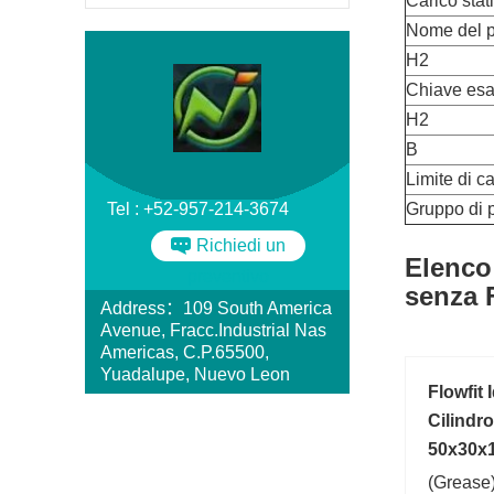
Carico stat
Nome del p
H2
Chiave esag
H2
B
Limite di ca
Tel : +52-957-214-3674
Gruppo di p
Richiedi un
Elenco 
preventivo
senza F
Address：109 South America
Avenue, Fracc.Industrial Nas
Americas, C.P.65500,
Yuadalupe, Nuevo Leon
Flowfit
Cilindr
50x30x
(Grease)