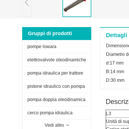
Gruppi di prodotti
Dettagli
Dimension
pompe lowara
Diametro d
elettrovalvole oleodinamiche
d:17 mm
B:14 mm
pompa idraulica per trattore
D:30 mm
fiat
pistone idraulico con pompa
manuale
pompa doppia oleodinamica
Descriz
per spaccalegna
cerco pompa idraulica
L3
Unità di s
Vedi altro