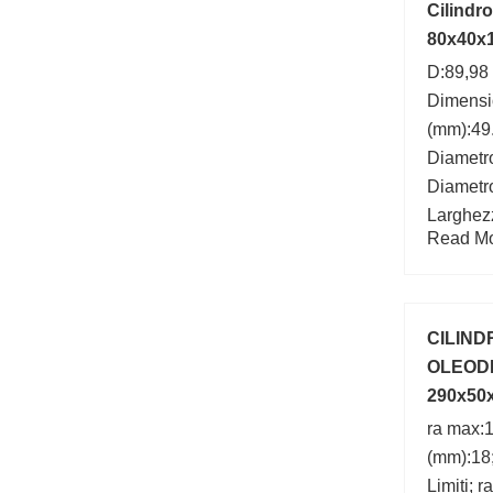
Cilindr
80x40x
D:89,98
Dimens
(mm):49
Diametro
Diametro
Larghez
Read Mor
number:
Marchio
CILIND
OLEODI
290x50
ra max:
(mm):18;
Limiti; 