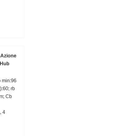
a Azione
 Hub
 min:96
:60; rb
m; Cb
, 4