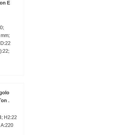
Con E
0;
6 mm;
 D:22
):22;
ngolo
Ton .
4; H2:22
 A:220