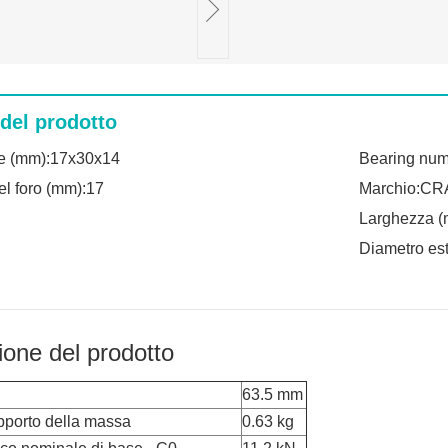
 del prodotto
e (mm):17x30x14
Bearing nu
el foro (mm):17
Marchio:C
Larghezza (
Diametro es
ione del prodotto
63.5 mm
upporto della massa
0.63 kg