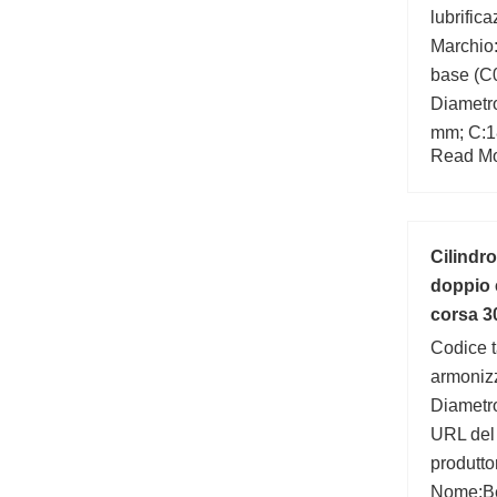
lubrific
Marchio:
base (C0
Diametro
mm; C:1
Read Mor
number:
(mm):18
(mm):95
Cilindr
doppio 
corsa 3
Codice ta
armoniz
Diametr
URL del
produtto
Nome:Be