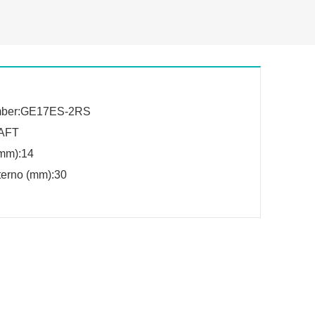
mber:GE17ES-2RS
RAFT
mm):14
terno (mm):30