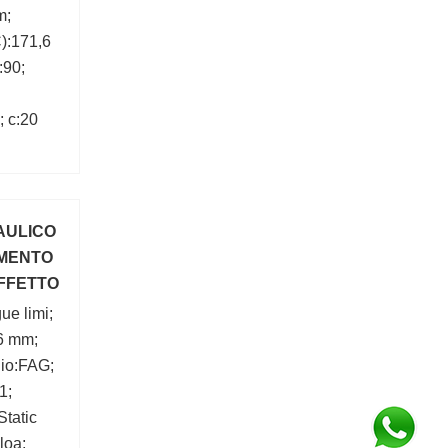
m;
):171,6
:90;
 c:20
AULICO
MENTO
FFETTO
ue limi;
6 mm;
hio:FAG;
1;
Static
loa;