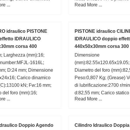
e ...
Read More ...
; Categoria:Single Row
r; Autorizzazione
:C0-Medium; a min:3.86
aggio:1.772 Inch | 45 Mill;
RO idraulico PISTONE
PISTONE idraulico CILI
za (mm):29,000;
effetto IDRAULICO
IDRAULICO doppio effet
x30mm corsa 400
440x50x30mm corsa 300
; Larghezza (mm):16;
Dimensione
 number:MFJL-1616L;
(mm):82.55x120.65x19.05;
mm; D:24 mm; Dimensione
Diametro del foro (mm):82,
x24x16; Carico dinamico
Peso:0,807 Kg; (Grease) V
 (C):13100 kN; Fw:16 mm;
di lubrificazione:2700 r/min
 del foro (mm):16;
d:82,55 mm; Carico statico
e ...
Read More ...
o esterno (mm):24;
(C0):28,3 kN; B:19,05 mm;
mm; Carico dinamico di ba
(C):30,5 kN; D:120,65 mm;
 Idraulico Doppio Agendo
Cilindro Idraulico Doppi