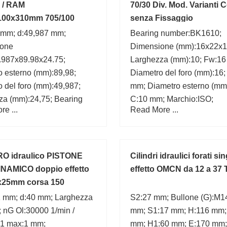
o / RAM
70/30 Div. Mod. Varianti 
100x310mm 705/100
senza Fissaggio
 mm; d:49,987 mm;
Bearing number:BK1610;
ione
Dimensione (mm):16x22x1
.987x89.98x24.75;
Larghezza (mm):10; Fw:1
 esterno (mm):89,98;
Diametro del foro (mm):16;
 del foro (mm):49,987;
mm; Diametro esterno (mm
za (mm):24,75; Bearing
C:10 mm; Marchio:ISO;
e ...
Read More ...
28579/28520;
:Fersa;
RO idraulico PISTONE
Cilindri idraulici forati si
NAMICO doppio effetto
effetto OMCN da 12 a 37 
x25mm corsa 150
1 mm; d:40 mm; Larghezza
S2:27 mm; Bullone (G):M1
 nG Ol:30000 1/min /
mm; S1:17 mm; H:116 mm;
ra1 max:1 mm;
mm; H1:60 mm; E:170 mm;