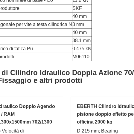
ico nominale di base - C0
11.2 kN
roduttore
SKF
40 mm
onale per vite a testa cilindrica N
3 mm
40 mm
38.1 mm
rico di fatica Pu
0.475 kN
rodotti
M06110
di Cilindro Idraulico Doppia Azione 70/
issaggio e altri prodotti
 Idraulico Doppio Agendo
EBERTH Cilindro idraulic
o / RAM
pistone doppio effetto pe
1300x1500mm 702/1300
officina 2000 kg
 Velocità di
D:215 mm; Bearing