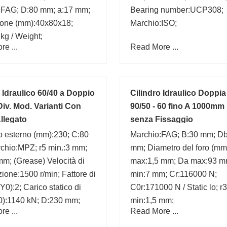
:FAG; D:80 mm; a:17 mm;
Bearing number:UCP308;
one (mm):40x80x18;
Marchio:ISO;
kg / Weight;
e ...
Read More ...
 Idraulico 60/40 a Doppio
Cilindro Idraulico Doppi
Div. Mod. Varianti Con
90/50 - 60 fino A 1000mm
llegato
senza Fissaggio
o esterno (mm):230; C:80
Marchio:FAG; B:30 mm; Db
chio:MPZ; r5 min.:3 mm;
mm; Diametro del foro (mm)
m; (Grease) Velocità di
max:1,5 mm; Da max:93 m
azione:1500 r/min; Fattore di
min:7 mm; Cr:116000 N;
Y0):2; Carico statico di
C0r:171000 N / Static lo; r3
0):1140 kN; D:230 mm;
min:1,5 mm;
e ...
Read More ...
m;