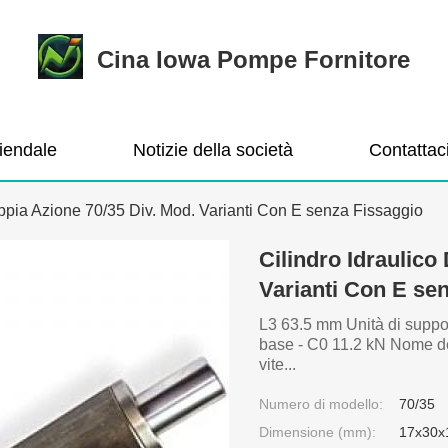
Cina Iowa Pompe Fornitore
ziendale
Notizie della società
Contattac
oppia Azione 70/35 Div. Mod. Varianti Con E senza Fissaggio
Cilindro Idraulico
Varianti Con E se
L3 63.5 mm Unità di suppor
base - C0 11.2 kN Nome d
vite...
Numero di modello:
70/35
Dimensione (mm):
17x30x