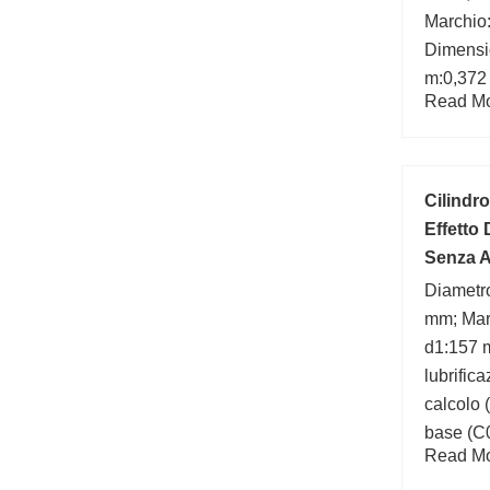
Marchio
Dimensi
m:0,372 
Read Mor
Cilindro
Effetto 
Senza A
Diametr
mm; Mar
d1:157 m
lubrific
calcolo (
base (C
Read Mor
b1:11 m