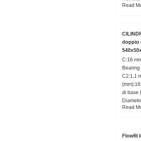
Read Mor
C:77 kN
Ball Bea
interna
mm; Ales
CILIND
Larghez
doppio 
540x50
C:16 mm
Bearing
C2:1,1 
(mm):16
di base
Diametro
Read Mor
Diametr
Flowfit