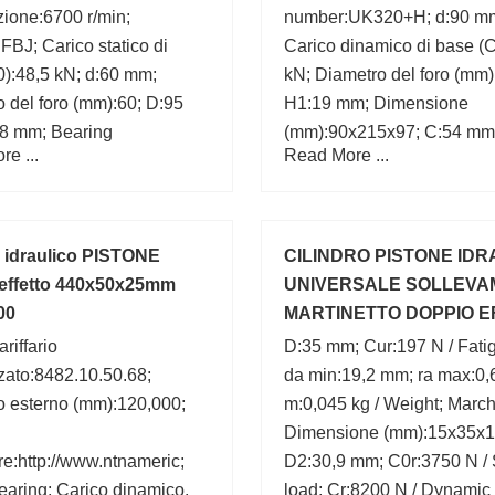
azione:6700 r/min;
number:UK320+H; d:90 m
FBJ; Carico statico di
Carico dinamico di base (C
):48,5 kN; d:60 mm;
kN; Diametro del foro (mm)
 del foro (mm):60; D:95
H1:19 mm; Dimensione
8 mm; Bearing
(mm):90x215x97; C:54 mm;
e ...
Read More ...
N1012; Larghezza
mm; B:97 mm;
; Diametro esterno
;
o idraulico PISTONE
CILINDRO PISTONE IDR
effetto 440x50x25mm
UNIVERSALE SOLLEVA
00
MARTINETTO DOPPIO E
riffario
D:35 mm; Cur:197 N / Fatig
zato:8482.10.50.68;
da min:19,2 mm; ra max:0,
o esterno (mm):120,000;
m:0,045 kg / Weight; Marc
Dimensione (mm):15x35x1
re:http://www.ntnameric;
D2:30,9 mm; C0r:3750 N / 
aring; Carico dinamico,
load; Cr:8200 N / Dynamic 