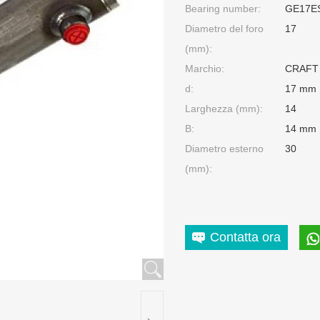
Bearing number:
GE17E
Diametro del foro
17
(mm):
Marchio:
CRAFT
d:
17 mm
Larghezza (mm):
14
B:
14 mm
Diametro esterno
30
(mm):
Contatta ora