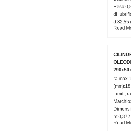
Peso:0,8
di lubri
d:82,55 
Read Mor
(C0):28,
mm; Car
(C):30,
CILIND
OLEODI
290x50
ra max:
(mm):18;
Limiti; 
Marchio
Dimensi
m:0,372 
Read Mor