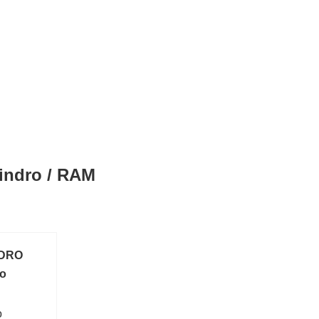
lindro / RAM
NDRO
to
o