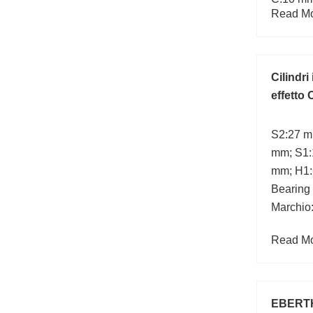
Read Mor
Cilindri
effetto
S2:27 m
mm; S1:
mm; H1:
Bearing
Marchio
Read Mor
EBERTH 