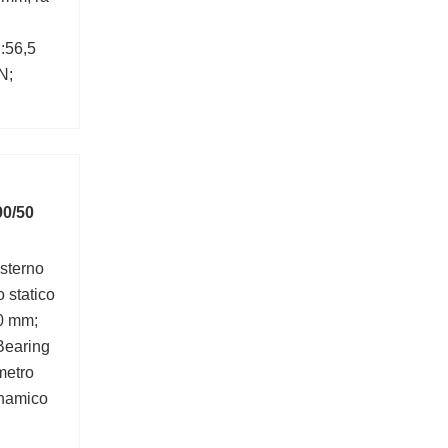
:56,5
N;
90/50
sterno
 statico
20 mm;
Bearing
metro
inamico