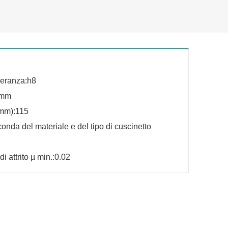
lleranza:h8
 mm
mm):115
conda del materiale e del tipo di cuscinetto
di attrito µ min.:0.02