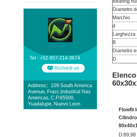
Bearing n
Diametro d
Marchio
d
Larghezza
B
Diametro e
Tel : +52-957-214-3674
D
Richiedi un
Elenco
preventivo
60x30x
Address：109 South America
Avenue, Fracc.Industrial Nas
Americas, C.P.65500,
Yuadalupe, Nuevo Leon
Flowfit
Cilindr
80x40x
D:89,98