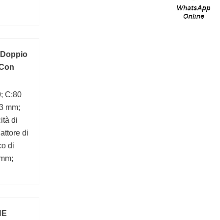
a Doppio
 Con
; C:80
:3 mm;
tà di
attore di
co di
 mm;
NE