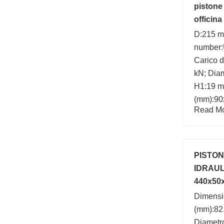
pistone
officina
D:215 m
number:
Carico d
kN; Diam
H1:19 m
(mm):90
Read Mor
mm; B:9
PISTON
IDRAULI
440x50
Dimens
(mm):82
Diametro