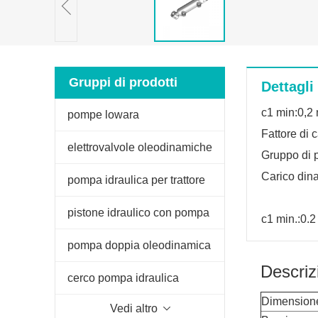
Gruppi di prodotti
Dettagli
c1 min:0,2
pompe lowara
Fattore di 
elettrovalvole oleodinamiche
Gruppo di 
Carico din
pompa idraulica per trattore
fiat
pistone idraulico con pompa
c1 min.:0.
manuale
pompa doppia oleodinamica
Descriz
per spaccalegna
cerco pompa idraulica
Dimension
Vedi altro