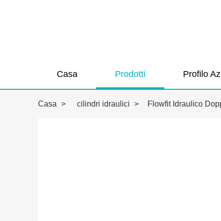
Casa
Prodotti
Profilo A
Casa
>
cilindri idraulici
>
Flowfit Idraulico D