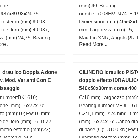
ione
(mm):40; Bearing
.987x89.98x24.75;
number:7008HVUJ74; B:1
 esterno (mm):89,98;
Dimensione (mm):40x68x1
 del foro (mm):49,987;
mm; Larghezza (mm):15;
za (mm):24,75; Bearing
Marchio:SNR; Angolo (&alfa
e ...
Read More ...
28579/28520;
d:40 mm;
:Fersa;
o Idraulico Doppia Azione
CILINDRO idraulico PIS
v. Mod. Varianti Con E
doppio effetto IDRAULI
issaggio
540x50x30mm corsa 400
 number:BK1610;
C:16 mm; Larghezza (mm):
one (mm):16x22x10;
Bearing number:MFJL-161
za (mm):10; Fw:16 mm;
C2:1,1 mm; D:24 mm; Dim
 del foro (mm):16; D:22
(mm):16x24x16; Carico di
metro esterno (mm):22;
di base (C):13100 kN; Fw
; Marchio:ISO;
Diametro del foro (mm):16;