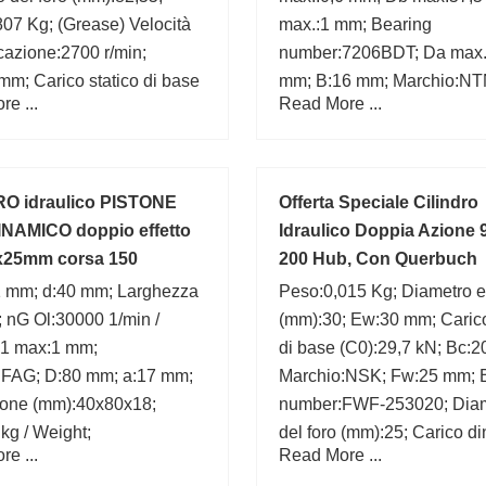
07 Kg; (Grease) Velocità
max.:1 mm; Bearing
ficazione:2700 r/min;
number:7206BDT; Da max.
mm; Carico statico di base
mm; B:16 mm; Marchio:NT
e ...
Read More ...
3 kN; B:19,05 mm; C:19,05
ico dinamico di base
5 kN; D:120,65 mm;
RO idraulico PISTONE
Offerta Speciale Cilindro
NAMICO doppio effetto
Idraulico Doppia Azione 
x25mm corsa 150
200 Hub, Con Querbuch
1 mm; d:40 mm; Larghezza
Peso:0,015 Kg; Diametro e
 nG Ol:30000 1/min /
(mm):30; Ew:30 mm; Carico
ra1 max:1 mm;
di base (C0):29,7 kN; Bc:
:FAG; D:80 mm; a:17 mm;
Marchio:NSK; Fw:25 mm; 
one (mm):40x80x18;
number:FWF-253020; Dia
kg / Weight;
del foro (mm):25; Carico d
e ...
Read More ...
di base (C):18,8 kN;