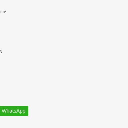
mm²
kN
WhatsApp