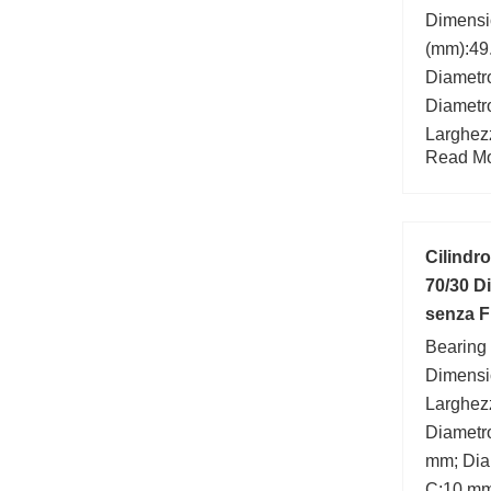
Dimens
(mm):49
Diametro
Diametro
Larghez
Read Mor
number:
Marchio
Cilindr
70/30 Di
senza F
Bearing
Dimensi
Larghez
Diametro
mm; Dia
C:10 mm