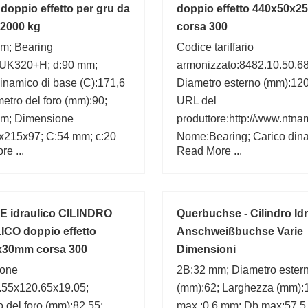
 doppio effetto per gru da
doppio effetto 440x50x
 2000 kg
corsa 300
m; Bearing
Codice tariffario
UK320+H; d:90 mm;
armonizzato:8482.10.50.68
inamico di base (C):171,6
Diametro esterno (mm):120
etro del foro (mm):90;
URL del
m; Dimensione
produttore:http://www.ntna
x215x97; C:54 mm; c:20
Nome:Bearing; Carico din
e ...
Read More ...
7 mm;
C:77 kN; Categoria:Singl
Ball Bear; Autorizzazione
interna:C0-Medium; a min:
mm; Alesaggio:1.772 Inch | 
E idraulico CILINDRO
Querbuchse - Cilindro Id
Larghezza (mm):29,000;
CO doppio effetto
Anschweißbuchse Varie
x30mm corsa 300
Dimensioni
ione
2B:32 mm; Diametro ester
.55x120.65x19.05;
(mm):62; Larghezza (mm):1
 del foro (mm):82,55;
max.:0,6 mm; Db max:57,5