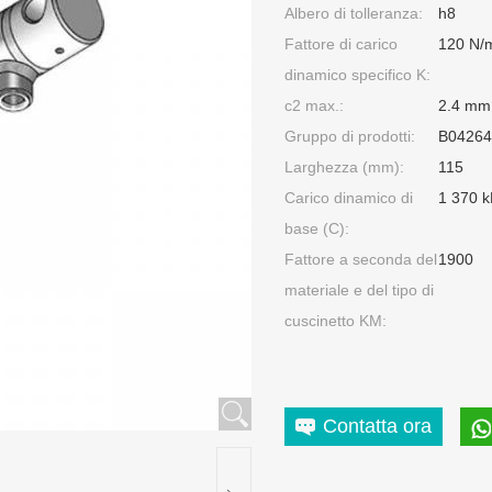
Albero di tolleranza:
h8
Fattore di carico
120 N/
dinamico specifico K:
c2 max.:
2.4 mm
Gruppo di prodotti:
B04264
Larghezza (mm):
115
Carico dinamico di
1 370 
base (C):
Fattore a seconda del
1900
materiale e del tipo di
cuscinetto KM:
Contatta ora