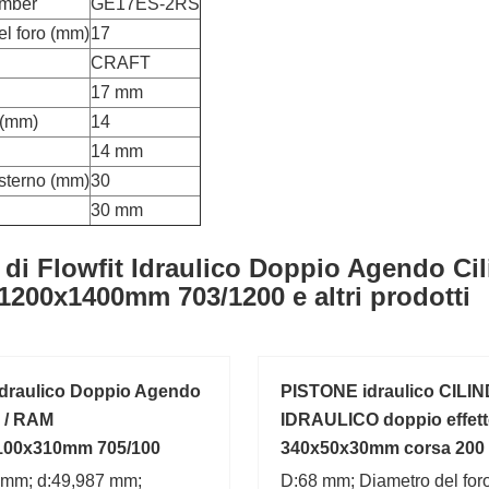
umber
GE17ES-2RS
el foro (mm)
17
CRAFT
17 mm
 (mm)
14
14 mm
sterno (mm)
30
30 mm
 di Flowfit Idraulico Doppio Agendo Ci
1200x1400mm 703/1200 e altri prodotti
 Idraulico Doppio Agendo
PISTONE idraulico CILI
o / RAM
IDRAULICO doppio effet
100x310mm 705/100
340x50x30mm corsa 200
 mm; d:49,987 mm;
D:68 mm; Diametro del for