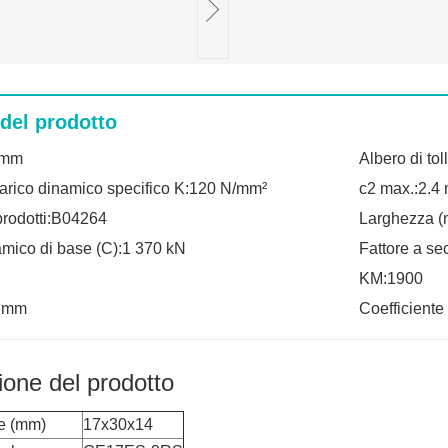
 del prodotto
 mm
Albero di to
carico dinamico specifico K:120 N/mm²
c2 max.:2.4
prodotti:B04264
Larghezza (
amico di base (C):1 370 kN
Fattore a se
KM:1900
2 mm
Coefficiente 
ione del prodotto
e (mm)
17x30x14