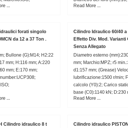
e ...
Read More ...
Diametro esterno (mm):24;
 idraulici forati singolo
Cilindro Idraulico 60/40 
 OMCN da 12 a 37 Ton .
Effetto Div. Mod. Varianti
Senza Allegato
m; Bullone (G):M14; H2:22
Diametro esterno (mm):230
17 mm; H:116 mm; A:220
mm; Marchio:MPZ; r5 min.
60 mm; E:170 mm;
d1:157 mm; (Grease) Veloci
 number:UCP308;
lubrificazione:1500 r/min; F
:ISO;
calcolo (Y0):2; Carico stati
base (C0):1140 kN; D:230
e ...
Read More ...
b1:11 mm;
Cilindro idraulico 8 t
Cilindro idraulico PISTO