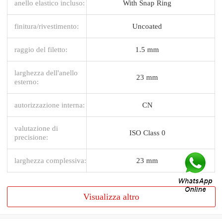
anello elastico incluso:
With Snap Ring
finitura/rivestimento:
Uncoated
raggio del filetto:
1.5 mm
larghezza dell'anello
23 mm
esterno:
autorizzazione interna:
CN
valutazione di
ISO Class 0
precisione:
larghezza complessiva:
23 mm
Visualizza altro