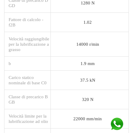
Classe di precarico D
1280 N
GD
Fattore di calcolo -
1.02
f2B
Velocità raggiungibile
per la lubrificazione a
14000 r/min
grasso
b
1.9 mm
Carico statico
37.5 kN
nominale di base C0
Classe di precarico B
320 N
GB
Velocità limite per la
22000 mm/min
lubrificazione ad olio