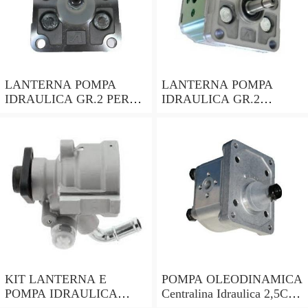
LANTERNA POMPA
LANTERNA POMPA
IDRAULICA GR.2 PER
IDRAULICA GR.2
MOTORI CON ALBERO
ALBERO CILINDRICO
CONICO 24mm
DA 25mm PER MOTORI
LOMBARDINI ACME
HONDA ecc
KIT LANTERNA E
POMPA OLEODINAMICA
POMPA IDRAULICA
Centralina Idraulica 2,5CC