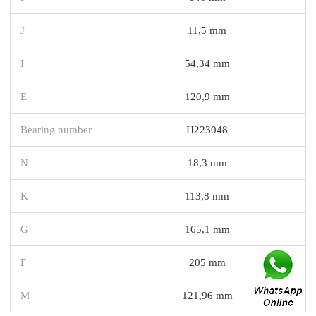
J
11,5 mm
I
54,34 mm
E
120,9 mm
Bearing number
IJ223048
N
18,3 mm
K
113,8 mm
G
165,1 mm
F
205 mm
M
121,96 mm