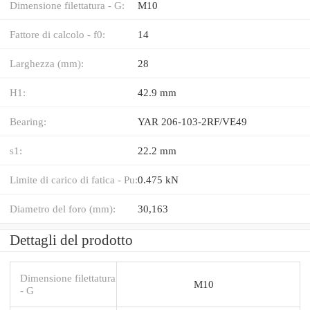
Dimensione filettatura - G:
M10
Fattore di calcolo - f0:
14
Larghezza (mm):
28
H1:
42.9 mm
Bearing:
YAR 206-103-2RF/VE49
s1:
22.2 mm
Limite di carico di fatica - Pu:
0.475 kN
Diametro del foro (mm):
30,163
Dettagli del prodotto
Dimensione filettatura
M10
- G