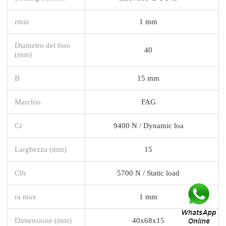
rmin
1 mm
Diametro del foro
40
(mm)
B
15 mm
Marchio
FAG
Cr
9400 N / Dynamic loa
Larghezza (mm)
15
C0r
5700 N / Static load
ra max
1 mm
Dimensione (mm)
40x68x15