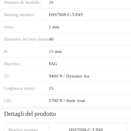
Numero di modello:
16
Bearing number:
HSS7008-C-T-P4S
rmin:
1 mm
Diametro del foro (mm):
40
B:
15 mm
Marchio:
FAG
Cr:
9400 N / Dynamic loa
Larghezza (mm):
15
C0r:
5700 N / Static load
Dettagli del prodotto
Bearing number
HSS7008-C-T-P4S