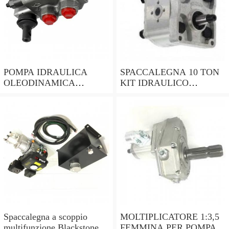
POMPA IDRAULICA
SPACCALEGNA 10 TON
OLEODINAMICA
KIT IDRAULICO
GRUPPO 2 ROTAZIONE
MOTORE 4T 9HP
SINISTRA PER
OLEODINAMICA
TRATTORE LANDINI
DELTASTORE
Spaccalegna a scoppio
MOLTIPLICATORE 1:3,5
multifunzione Blackstone
FEMMINA PER POMPA