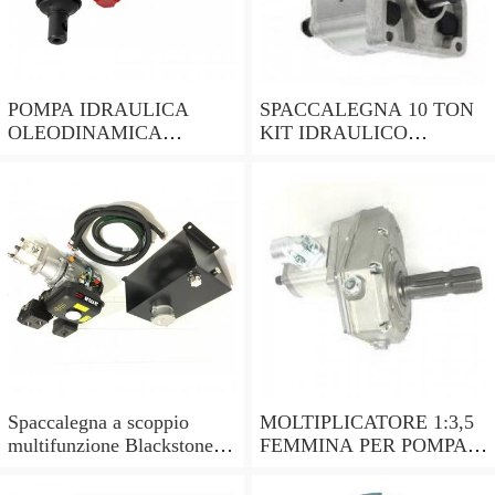
POMPA IDRAULICA
SPACCALEGNA 10 TON
OLEODINAMICA
KIT IDRAULICO
GRUPPO 2 ROTAZIONE
MOTORE 4T 9HP
SINISTRA PER
OLEODINAMICA
TRATTORE LANDINI
DELTASTORE
Spaccalegna a scoppio
MOLTIPLICATORE 1:3,5
multifunzione Blackstone
FEMMINA PER POMPA
PML 28-60 - potenza di
GR.2. - OLEODINAMICA
spinta 28T
P.T.O. GEAR BOX