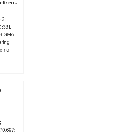
ttrico -
,2;
D:381
:SIGMA;
aring
terno
0
;
270.697;