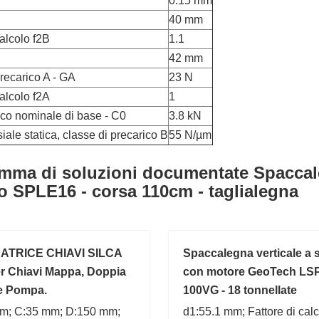
0.15 mm
40 mm
calcolo f2B
1.1
42 mm
recarico A - GA
23 N
calcolo f2A
1
ico nominale di base - C0
3.8 kN
siale statica, classe di precarico B
55 N/µm
mma di soluzioni documentate Spaccale
o SPLE16 - corsa 110cm - taglialegna
ATRICE CHIAVI SILCA
Spaccalegna verticale a 
r Chiavi Mappa, Doppia
con motore GeoTech LSP
e Pompa.
100VG - 18 tonnellate
m; C:35 mm; D:150 mm;
d1:55.1 mm; Fattore di calco