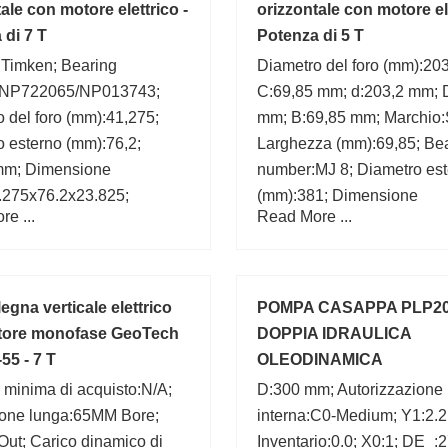
0;
ale con motore elettrico -
orizzontale con motore ele
 di 7 T
Potenza di 5 T
:Timken; Bearing
Diametro del foro (mm):203
:NP722065/NP013743;
C:69,85 mm; d:203,2 mm; 
 del foro (mm):41,275;
mm; B:69,85 mm; Marchio
 esterno (mm):76,2;
Larghezza (mm):69,85; Be
mm; Dimensione
number:MJ 8; Diametro es
.275x76.2x23.825;
(mm):381; Dimensione
e ...
Read More ...
za (mm):23,825; T:23,825
(mm):203.2x381x69.85;
1,275 mm;
gna verticale elettrico
POMPA CASAPPA PLP2
tore monofase GeoTech
DOPPIA IDRAULICA
55 - 7 T
OLEODINAMICA
 minima di acquisto:N/A;
D:300 mm; Autorizzazione
ione lunga:65MM Bore;
interna:C0-Medium; Y1:2.2
ut; Carico dinamico di
Inventario:0.0; X0:1; DE_: