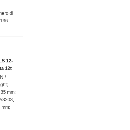
mero di
3136
LS 12-
ta 12t
N /
ght;
1:35 mm;
:53203;
2 mm;