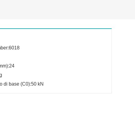
mber:6018
mm):24
g
co di base (C0):50 kN