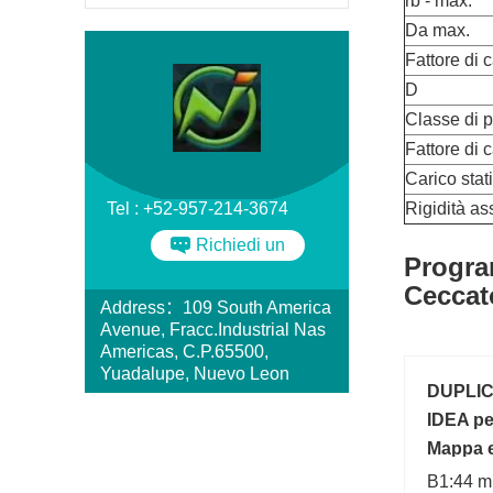
rb - max.
Da max.
Fattore di 
D
Classe di p
Fattore di 
Carico stat
Tel : +52-957-214-3674
Rigidità as
Richiedi un
Progra
preventivo
Ceccat
Address：109 South America
Avenue, Fracc.Industrial Nas
Americas, C.P.65500,
Yuadalupe, Nuevo Leon
DUPLIC
IDEA pe
Mappa 
B1:44 m