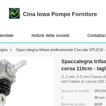
Cina Iowa Pompe Fornitore
ziendale
Notizie della società
Contattac
legna
>
Spaccalegna trifase professionale Ceccato SPLE16 - 
Spaccalegna trifa
corsa 110cm - tagl
r1,2 min. 0.3 mm Classe d
mm Fattore di calcolo f2B 
Numero di modello:
SPLE1
d:
90 mm
Bearing number:
6018