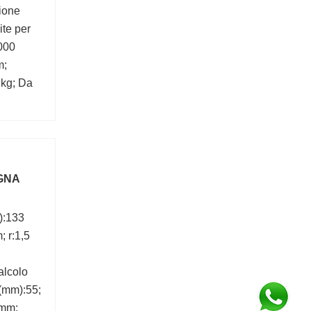
ione
ite per
0000
m;
 kg; Da
ite di
N;
GNA
A
):133
 r:1,5
alcolo
 (mm):55;
 mm;