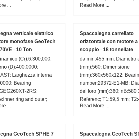
e ...
Read More ...
gna verticale elettrico
Spaccalegna carrellato
tore monofase GeoTech
orizzontale con motore a
70VE - 10 Ton
scoppio - 18 tonnellate
inamico (Cr):6,300,000;
da min:455 mm; Diametro 
rno (D):400.0000;
(mm):560; Dimensione
:AST; Larghezza interna
(mm):360x560x122; Beari
.0000; Bearing
number:29372-E1-MB; Dia
:GEG260XT-2RS;
del foro (mm):360; nB:580 
e:Inner ring and outer;
Referenc; T1:59,5 mm; T2
e ...
Read More ...
za esterna (Bo):120.0000;
db max:385 mm; rmin:5 m
i disallineamento (a
5; Diametro sferico (dk o
000; Diametro esterno
legna GeoTech SPHE 7
Spaccalegna GeoTech S