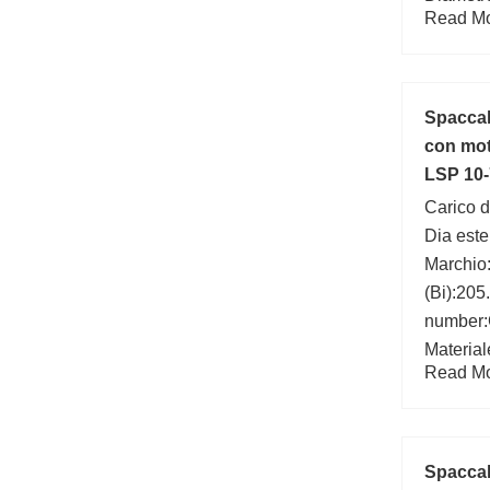
Read Mor
mm;
Spaccale
con mo
LSP 10-
Carico d
Dia este
Marchio
(Bi):205
number
Material
Read Mor
Larghez
Angolo d
gradi):1
Dk):350.
Spacca