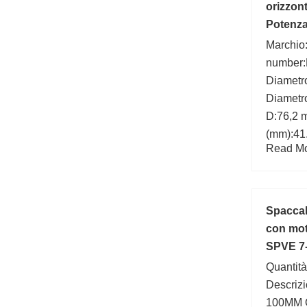
(mm):40
orizzont
Potenza
Marchio
number
Diametro
Diametro
D:76,2 
(mm):41
Read Mor
Larghez
mm; d:4
Spaccale
con mo
SPVE 7-
Quantità
Descriz
100MM O