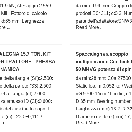
31.9 kN; Alesaggio:2.559
da min.:194 mm; Gruppo di
 Mill; Fattore di calcolo -
prodotti:B04311; e:0.3; Nu
; d:65 mm; Larghezza
parte dell'adattatore:SNW
e ...
Read More ...
della corsa:0.709 Inch | 18
H3136 HA3136;
 - max.:1 mm; Diametro del
):100; Fattore di calcolo
LEGNA 15,7 TON. KIT
Spaccalegna a scoppio
PER TRATTORE - PRESSA
multiposizione GeoTech 
INAMICA
50 MHVG potenza di spin
 della flangia (Sfl):2.500;
da min:28 mm; C0a:27500 
 della parete (S3):2.500;
Static loa; m:0,052 kg / Wei
lla flangia (rfl):2.000;
nG:9700 1/min / Limitin; d
za smusso ID (Ci):0.600;
D:35 mm; Bearing number
o del cuscinetto dopo il
Larghezza (mm):13,2; R:3
o (di) - 230 +0,115 /
Diametro del foro (mm):17;
e ...
Read More ...
0.115 / 0; Diametro del foro
5; Diametro esterno