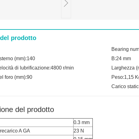
 del prodotto
Bearing nu
sterno (mm):140
B:24 mm
locità di lubrificazione:4800 r/min
Larghezza (
el foro (mm):90
Peso:1,15 K
Carico stati
ione del prodotto
0.3 mm
precarico A GA
23 N