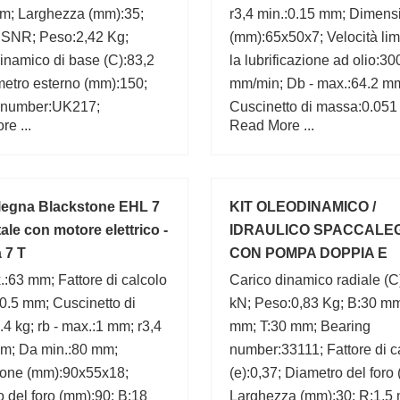
m; Larghezza (mm):35;
r3,4 min.:0.15 mm; Dimens
:SNR; Peso:2,42 Kg;
(mm):65x50x7; Velocità lim
inamico di base (C):83,2
la lubrificazione ad olio:3
etro esterno (mm):150;
mm/min; Db - max.:64.2 m
 number:UK217;
Cuscinetto di massa:0.051
e ...
Read More ...
max.:63 mm; D1:60 mm; Lim
carico di fatica Pu:0.335 k
egna Blackstone EHL 7
KIT OLEODINAMICO /
ale con motore elettrico -
IDRAULICO SPACCALE
 7 T
CON POMPA DOPPIA E
VALVOLA INCORPORAT
.:63 mm; Fattore di calcolo
Carico dinamico radiale (C
s:0.5 mm; Cuscinetto di
kN; Peso:0,83 Kg; B:30 mm;
4 kg; rb - max.:1 mm; r3,4
mm; T:30 mm; Bearing
mm; Da min.:80 mm;
number:33111; Fattore di c
one (mm):90x55x18;
(e):0,37; Diametro del foro
 del foro (mm):90; B:18
Larghezza (mm):30; R:1,5