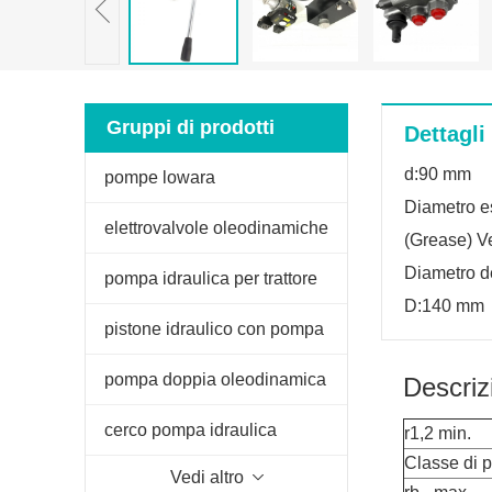
Gruppi di prodotti
Dettagli
d:90 mm
pompe lowara
Diametro e
elettrovalvole oleodinamiche
(Grease) Ve
Diametro d
pompa idraulica per trattore
D:140 mm
fiat
pistone idraulico con pompa
manuale
pompa doppia oleodinamica
Descriz
per spaccalegna
cerco pompa idraulica
r1,2 min.
Classe di 
Vedi altro