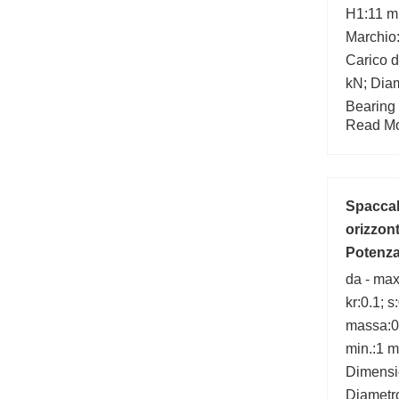
H1:11 m
Marchio
Carico d
kN; Diam
Bearing
Read Mor
Spaccal
orizzont
Potenza
da - max
kr:0.1; 
massa:0.
min.:1 
Dimensi
Diametro