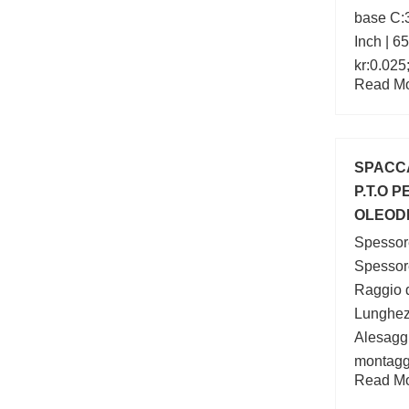
base C:
Inch | 65
kr:0.025
Read Mor
esterna 
Mill; ra
foro (mm
f0:15
SPACCA
P.T.O 
OLEOD
Spessore
Spessore
Raggio de
Lunghez
Alesaggi
montaggi
Read Mor
-0:230 +
(mm):22