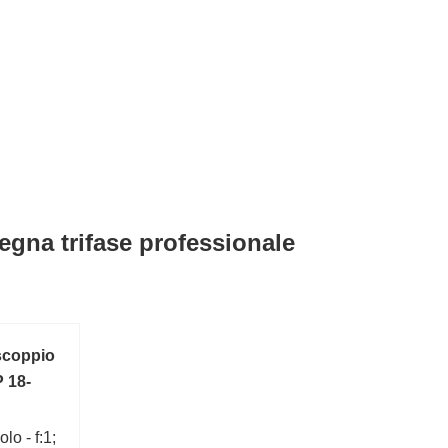
gna trifase professionale
scoppio
 18-
lo - f:1;